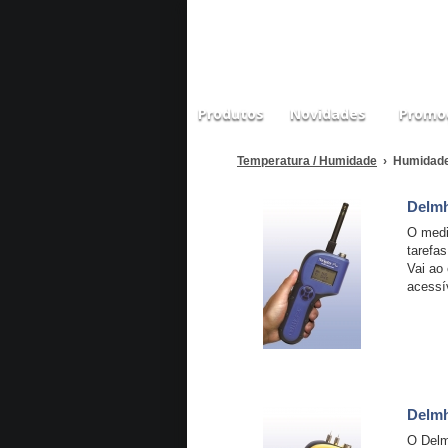
Produtos
Novidades
Promo
Temperatura / Humidade
› Humidade
Delmh
O medi
tarefa
Vai ao
acessí
Delmh
O Delm