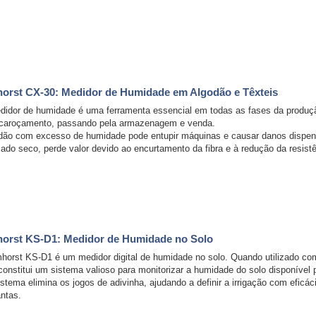
orst CX-30: Medidor de Humidade em Algodão e Têxteis
idor de humidade é uma ferramenta essencial em todas as fases da produção
caroçamento, passando pela armazenagem e venda.
dão com excesso de humidade pode entupir máquinas e causar danos dispend
ado seco, perde valor devido ao encurtamento da fibra e à redução da resistê
orst KS-D1: Medidor de Humidade no Solo
horst KS-D1 é um medidor digital de humidade no solo. Quando utilizado co
constitui um sistema valioso para monitorizar a humidade do solo disponível 
istema elimina os jogos de adivinha, ajudando a definir a irrigação com efic
antas.