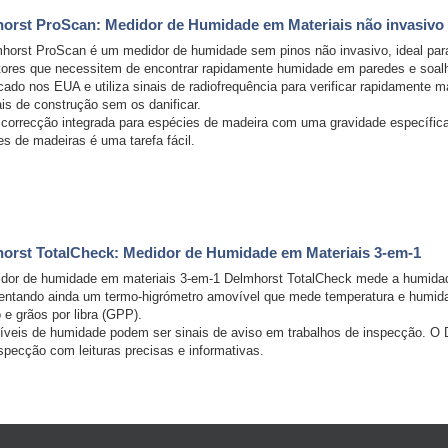
orst ProScan: Medidor de Humidade em Materiais não invasivo
horst ProScan é um medidor de humidade sem pinos não invasivo, ideal para
tores que necessitem de encontrar rapidamente humidade em paredes e soal
cado nos EUA e utiliza sinais de radiofrequência para verificar rapidamente m
ais de construção sem os danificar.
correcção integrada para espécies de madeira com uma gravidade específica e
es de madeiras é uma tarefa fácil.
orst TotalCheck: Medidor de Humidade em Materiais 3-em-1
dor de humidade em materiais 3-em-1 Delmhorst TotalCheck mede a humidad
entando ainda um termo-higrómetro amovível que mede temperatura e humida
 e grãos por libra (GPP).
níveis de humidade podem ser sinais de aviso em trabalhos de inspecção. O D
nspecção com leituras precisas e informativas.