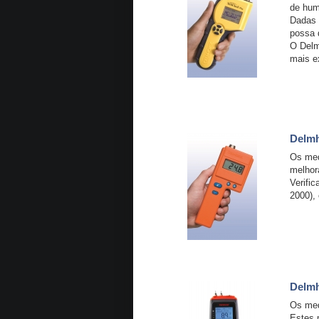
de hum
Dadas 
possa 
O Delm
mais e
Delmh
Os med
melhor
Verifi
2000),
Delmh
Os med
Estes 