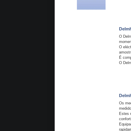
Delmh
O Delm
moment
O eléc
amostr
É comp
O Delm
Delmh
Os med
medido
Estes 
confort
Equipa
rapida