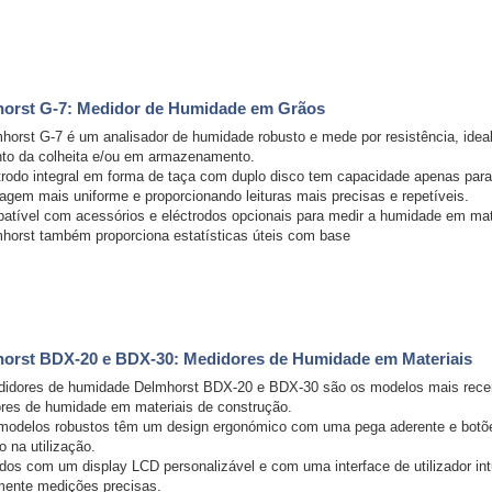
orst G-7: Medidor de Humidade em Grãos
horst G-7 é um analisador de humidade robusto e mede por resistência, ide
o da colheita e/ou em armazenamento.
trodo integral em forma de taça com duplo disco tem capacidade apenas par
agem mais uniforme e proporcionando leituras mais precisas e repetíveis.
atível com acessórios e eléctrodos opcionais para medir a humidade em mate
horst também proporciona estatísticas úteis com base
orst BDX-20 e BDX-30: Medidores de Humidade em Materiais
idores de humidade Delmhorst BDX-20 e BDX-30 são os modelos mais recent
res de humidade em materiais de construção.
modelos robustos têm um design ergonómico com uma pega aderente e botões
o na utilização.
dos com um display LCD personalizável e com uma interface de utilizador intu
mente medições precisas.