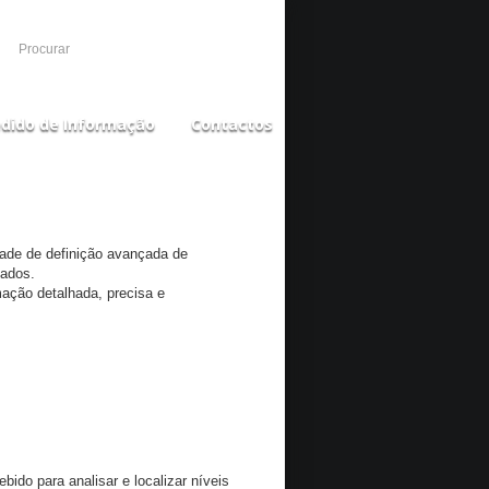
dido de Informação
Contactos
dade de definição avançada de
tados.
mação detalhada, precisa e
do para analisar e localizar níveis