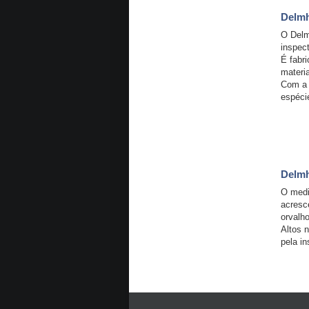
Delmh
O Delm
inspec
É fabri
materi
Com a 
espéci
Delmh
O medi
acresc
orvalho
Altos 
pela i