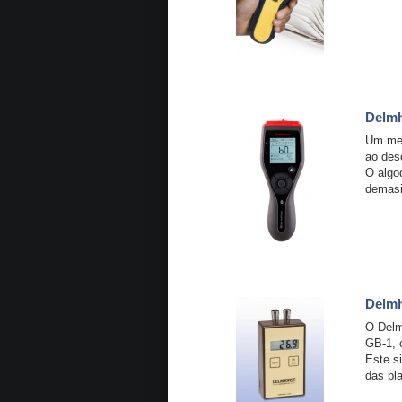
Delmh
Um med
ao des
O algo
demasi
Delmh
O Delm
GB-1, 
Este s
das pl