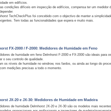
idade em edifícios.
as condições difíceis em inspecção de edifícios, compensa ter um medidor de 
depender.
horst TechCheckPlus foi concebido com o objectivo de manter a simplicidade 
xigentes. Tem todas as funcionalidades que espera e muito mais.
orst FX-2000 / F-2000: Medidores de Humidade em Feno
idores de humidade em feno Delmhorst F-2000 e FX-2000 são ideais para os
ar o seu controlo de qualidade.
cam os níveis de humidade no windrow, nos fardos, ou ainda ao longo do pro
 com medições precisas a todo o momento.
orst JX-20 e JX-30: Medidores de Humidade em Madeira
idores de humidade Delmhorst JX-20 e JX-30 são os modelos mais recentes 
modelos proporcionam aos profissionais e inspectores de madeira/marcenari