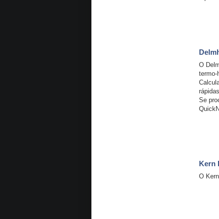
Delmh
O Delm
termo-
Calcul
rápidas
Se pro
QuickN
Kern 
O Kern