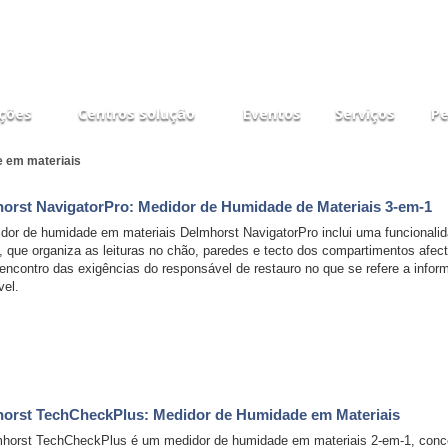
ções
Centros solução
Eventos
Serviços
Pe
 em materiais
orst NavigatorPro: Medidor de Humidade de Materiais 3-em-1
dor de humidade em materiais Delmhorst NavigatorPro inclui uma funcionali
s, que organiza as leituras no chão, paredes e tecto dos compartimentos afec
 encontro das exigências do responsável de restauro no que se refere a infor
vel.
orst TechCheckPlus: Medidor de Humidade em Materiais
horst TechCheckPlus é um medidor de humidade em materiais 2-em-1, concebi