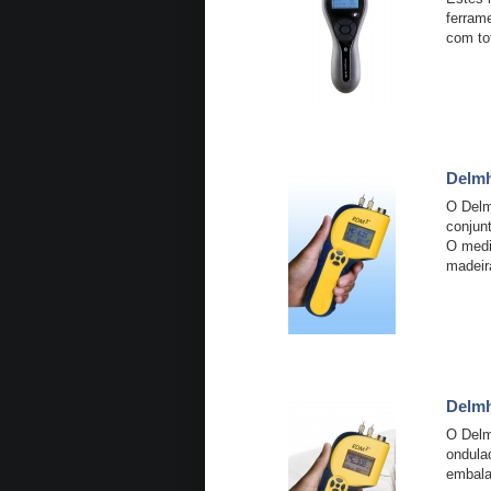
ferrame
com to
Delmh
O Delm
conjunt
O medi
madeir
Delmh
O Delm
ondulad
embala