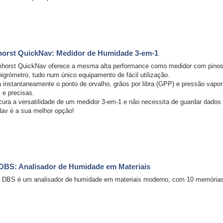
orst QuickNav: Medidor de Humidade 3-em-1
horst QuickNav oferece a mesma alta performance como medidor com pinos
higrómetro, tudo num único equipamento de fácil utilização.
a instantaneamente o ponto de orvalho, grãos por libra (GPP) e pressão vap
 e precisas.
cura a versatilidade de um medidor 3-em-1 e não necessita de guardar dado
av é a sua melhor opção!
DBS: Analisador de Humidade em Materiais
 DBS é um analisador de humidade em materiais moderno, com 10 memórias e