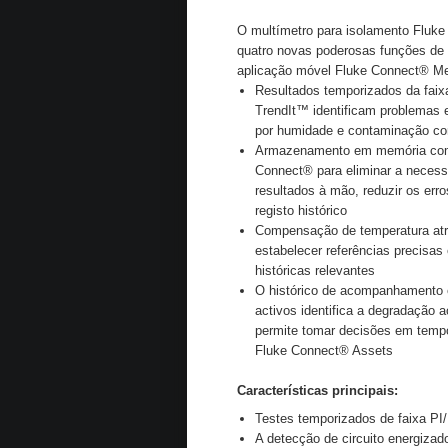
O multímetro para isolamento Fluke
quatro novas poderosas funções de
aplicação móvel Fluke Connect® M
Resultados temporizados da fai
TrendIt™ identificam problemas
por humidade e contaminação co
Armazenamento em memória com 
Connect® para eliminar a necess
resultados à mão, reduzir os err
registo histórico
Compensação de temperatura atr
estabelecer referências precisa
históricas relevantes
O histórico de acompanhamento 
activos identifica a degradação 
permite tomar decisões em temp
Fluke Connect® Assets
Características principais:
Testes temporizados de faixa P
A detecção de circuito energizad