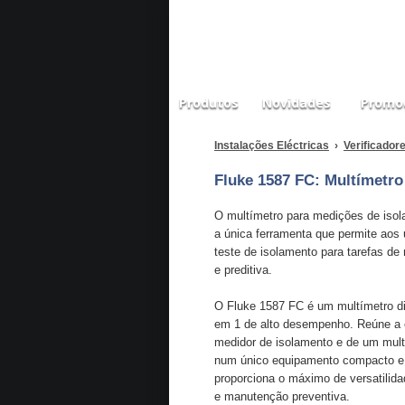
Produtos
Novidades
Promo
Instalações Eléctricas
›
Verificador
Fluke 1587 FC: Multímetr
O multímetro para medições de iso
a única ferramenta que permite aos u
teste de isolamento para tarefas d
e preditiva.
O Fluke 1587 FC é um multímetro dig
em 1 de alto desempenho. Reúne a
medidor de isolamento e de um mult
num único equipamento compacto e p
proporciona o máximo de versatilida
e manutenção preventiva.