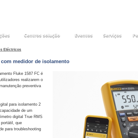
ções
Centros solução
Eventos
Serviços
Pe
es Eléctricos
o com medidor de isolamento
lamento Fluke 1587 FC é
tilizadores realizarem o
e manutenção preventiva
ital para isolamento 2
 capacidade de um
ímetro digital True RMS
ortátil, que
de para troubleshooting