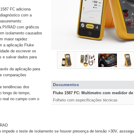
 1587 FC adiciona
 diagnóstico com a
easurements:
xa PI/RAD com gráficos
 em isolamento causados
m maior rapidez
a aplicação Fluke
idade de escrever os
os e salvar dados para
avés da aplicação para
s e comparações
Documentos
e tendências dos
ao longo do tempo,
Fluke 1587 FC: Multimetro com medidor de
o real no campo com o
Folheto com especificações técnicas
I/RAD
o impede o teste de isolamento se houver presença de tensão >30V, asssegur